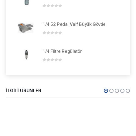
0
out of 5
1/4 52 Pedal Valf Büyük Gövde
0
out of 5
1/4 Filtre Regülatör
0
out of 5
İLGILI ÜRÜNLER