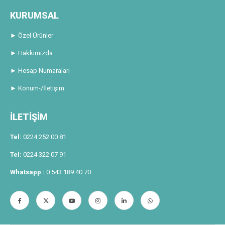
KURUMSAL
► Özel Ürünler
► Hakkımızda
► Hesap Numaraları
► Konum-/İletişim
İLETİŞİM
Tel:
0224 252 00 81
Tel:
0224 322 07 91
Whatsapp :
0 543 189 40 70