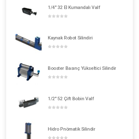
1/4" 32 El Kumandalı Valf
0
out of 5
Kaynak Robot Silindiri
0
out of 5
Booster Basınç Yükseltici Silindir
0
out of 5
1/2" 52 Çift Bobin Valf
0
out of 5
Hidro Pnömatik Silindir