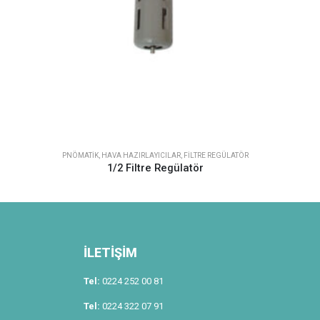
PNÖMATIK
,
HAVA HAZIRLAYICILAR
,
FILTRE REGÜLATÖR
1/2 Filtre Regülatör
İLETİŞİM
Tel:
0224 252 00 81
Tel:
0224 322 07 91