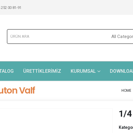
 252 00 81-91
All Catego
TALOG
ÜRETTİKLERİMİZ
KURUMSAL
DOWNLOA
ton Valf
HOME
1/4
Kategor