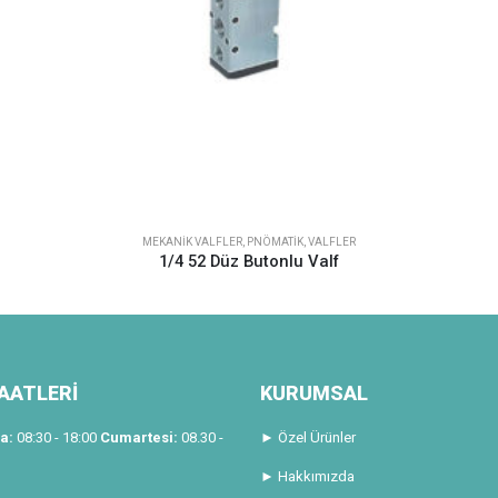
MEKANIK VALFLER
,
PNÖMATIK
,
VALFLER
1/4 52 Düz Butonlu Valf
AATLERİ
KURUMSAL
a:
08:30 - 18:00
Cumartesi:
08.30 -
► Özel Ürünler
► Hakkımızda