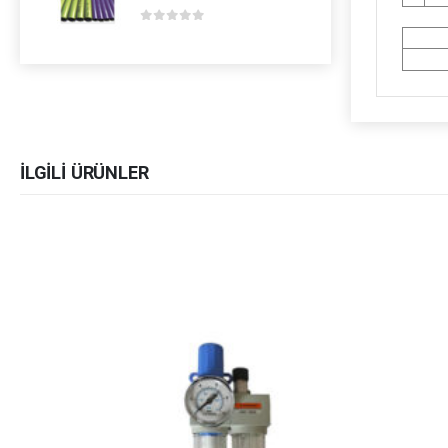
0
out of 5
İLGILI ÜRÜNLER