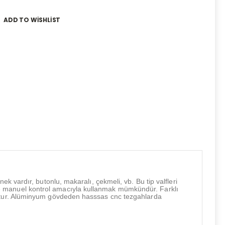
ADD TO WISHLIST
ek vardır, butonlu, makaralı, çekmeli, vb. Bu tip valfleri
e manuel kontrol amacıyla kullanmak mümkündür. Farklı
uttur. Alüminyum gövdeden hasssas cnc tezgahlarda