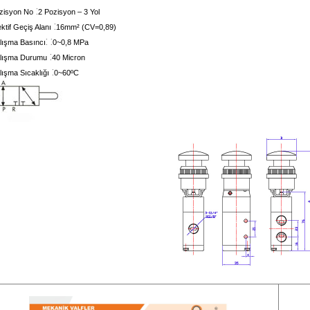
:
zisyon No
2 Pozisyon – 3 Yol
:
ktif Geçiş Alanı
16mm² (CV=0,89)
: :
lışma Basıncı
0~0,8 MPa
:
lışma Durumu
40 Micron
:
lışma Sıcaklığı
0~60ºC