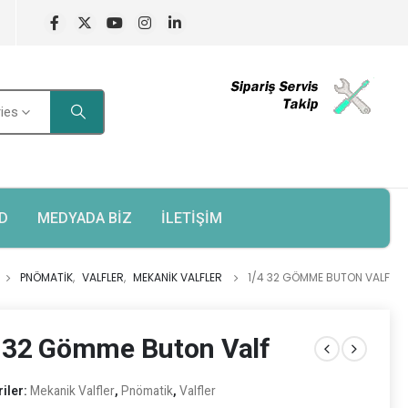
ries
D
MEDYADA BİZ
İLETİŞİM
PNÖMATIK
,
VALFLER
,
MEKANIK VALFLER
1/4 32 GÖMME BUTON VALF
 32 Gömme Buton Valf
iler:
Mekanik Valfler
,
Pnömatik
,
Valfler