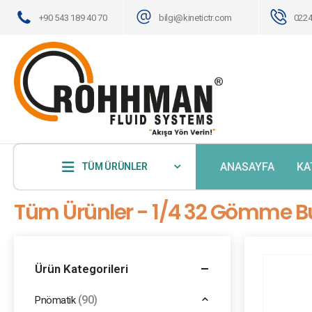
+90 543 189 40 70
bilgi@kinetictr.com
0224
ANASAYFA
KA
TÜM ÜRÜNLER
Tüm Ürünler - 1/4 32 Gömme Bu
Ürün Kategorileri
(90)
Pnömatik