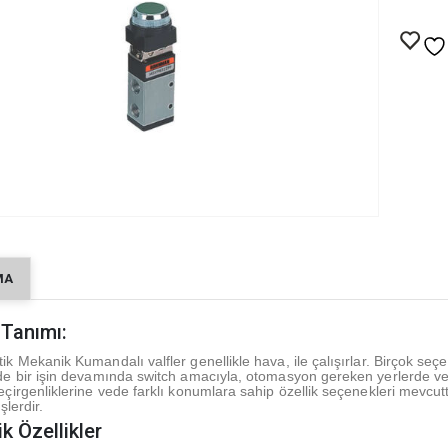
MA
 Tanımı:
k Mekanik Kumandalı valfler genellikle hava, ile çalışırlar. Birçok seçen
de bir işin devamında switch amacıyla, otomasyon gereken yerlerde v
eçirgenliklerine vede farklı konumlara sahip özellik seçenekleri mevc
şlerdir.
k Özellikler