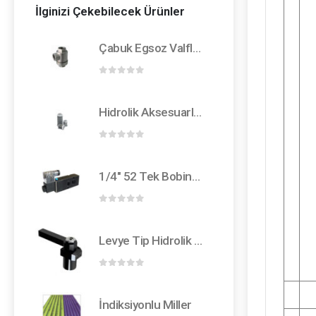
İlginizi Çekebilecek Ürünler
Çabuk Egsoz Valfleri
0
out of 5
Hidrolik Aksesuarlar
0
out of 5
1/4" 52 Tek Bobin Namur Valf B.G.
0
out of 5
Levye Tip Hidrolik Döner Klemp
0
out of 5
İndiksiyonlu Miller