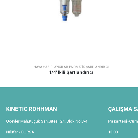
HAVA HAZIRLAYICILAR
,
PNÖMATIK
,
ŞARTLANDIRICI
1/4′ İkili Şartlandırıcı
KINETIC ROHHMAN
ÇALIŞMA S
Üçevler Mah.Küçük San.Sitesi 24. Blok No:3-4
Pazartesi-Cum
Nilüfer / BURSA
13.00