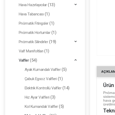
(13)
Hava Hazırlayıcılar
(1)
Hava Tabancası
(1)
Pnömatik Fitingsler
(1)
Pnömatik Hortumlar
(19)
Pnömatik Silindirler
(1)
Valf Manifoltları
(54)
Valfler
(5)
Ayak Kumandalı Valfler
AÇIKLA
(1)
Çabuk Egsoz Valfleri
Ürün
(14)
Elektrik Kontrollü Valfler
Pnömati
sistem
(3)
Hız Ayar Valfleri
hava g
üretilmi
(5)
Kol Kumandalı Valfler
Tekni