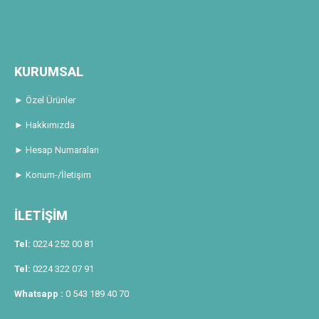
KURUMSAL
► Özel Ürünler
► Hakkımızda
► Hesap Numaraları
► Konum-/İletişim
İLETİŞİM
Tel:
0224 252 00 81
Tel:
0224 322 07 91
Whatsapp :
0 543 189 40 70