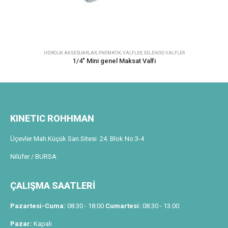
HIDROLIK AKSESUARLAR
,
PNÖMATIK
,
VALFLER
,
SELENOID VALFLER
1/4″ Mini genel Maksat Valfi
KINETIC ROHHMAN
Üçevler Mah.Küçük San.Sitesi 24. Blok No:3-4
Nilüfer / BURSA
ÇALIŞMA SAATLERİ
Pazartesi-Cuma:
08:30 - 18:00
Cumartesi:
08.30 - 13.00
Pazar:
Kapalı