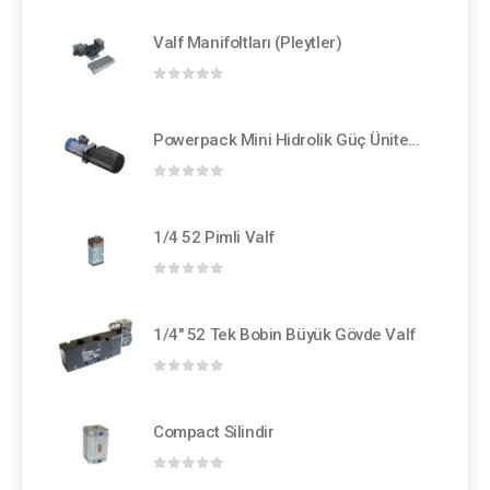
Valf Manifoltları (Pleytler)
0
out of 5
Powerpack Mini Hidrolik Güç Ünitesi
0
out of 5
1/4 52 Pimli Valf
0
out of 5
1/4" 52 Tek Bobin Büyük Gövde Valf
0
out of 5
Compact Silindir
0
out of 5