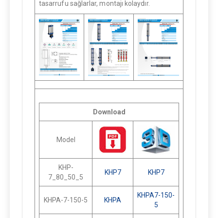
tasarrufu sağlarlar, montajı kolaydır.
Download
Model
KHP-
KHP7
KHP7
7_80_50_5
KHPA7-150-
KHPA-7-150-5
KHPA
5