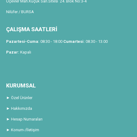
Üçevler Mah.Küçük San.Sitesi 24. Blok No:3-4
Nilüfer / BURSA
ÇALIŞMA SAATLERİ
Pazartesi-Cuma:
08:30 - 18:00
Cumartesi:
08.30 - 13.00
Pazar:
Kapalı
KURUMSAL
► Özel Ürünler
► Hakkımızda
► Hesap Numaraları
► Konum-/İletişim