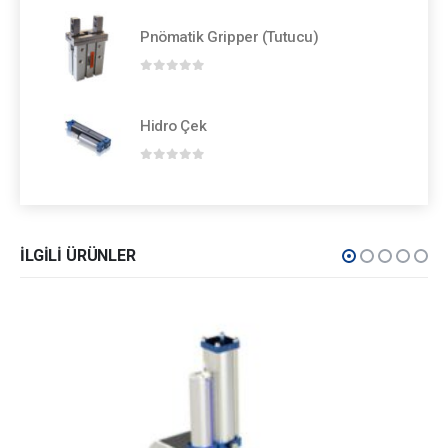
Pnömatik Gripper (Tutucu)
0
out of 5
Hidro Çek
0
out of 5
İLGILI ÜRÜNLER