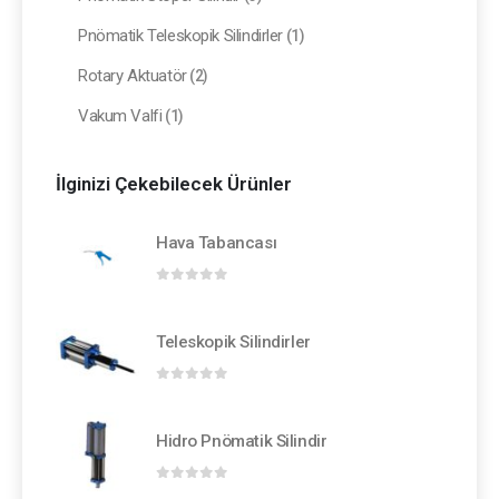
Pnömatik Teleskopik Silindirler
(1)
Rotary Aktuatör
(2)
Vakum Valfi
(1)
İlginizi Çekebilecek Ürünler
Hava Tabancası
0
out of 5
Teleskopik Silindirler
0
out of 5
Hidro Pnömatik Silindir
0
out of 5